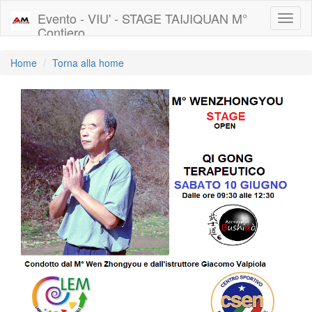
Evento - VIU' - STAGE TAIJIQUAN M°
Toggl
Contiero
naviga
Home
Torna alla home