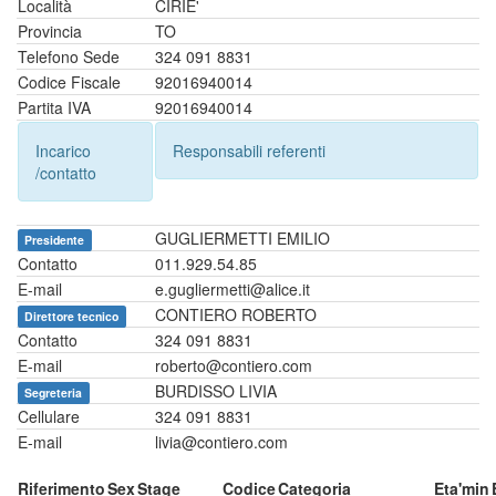
Località
CIRIE'
Provincia
TO
Telefono Sede
324 091 8831
Codice Fiscale
92016940014
Partita IVA
92016940014
Incarico
Responsabili referenti
/contatto
GUGLIERMETTI EMILIO
Presidente
Contatto
011.929.54.85
E-mail
e.gugliermetti@alice.it
CONTIERO ROBERTO
Direttore tecnico
Contatto
324 091 8831
E-mail
roberto@contiero.com
BURDISSO LIVIA
Segreteria
Cellulare
324 091 8831
E-mail
livia@contiero.com
Riferimento
Sex
Stage
Codice
Categoria
Eta'min