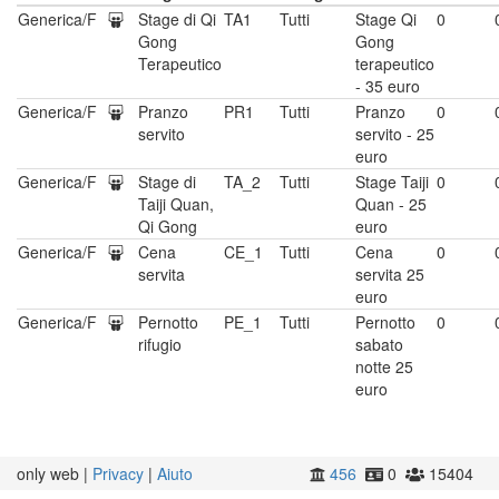
Generica/F
Stage di Qi
TA1
Tutti
Stage Qi
0
Gong
Gong
Terapeutico
terapeutico
- 35 euro
Generica/F
Pranzo
PR1
Tutti
Pranzo
0
servito
servito - 25
euro
Generica/F
Stage di
TA_2
Tutti
Stage Taiji
0
Taiji Quan,
Quan - 25
Qi Gong
euro
Generica/F
Cena
CE_1
Tutti
Cena
0
servita
servita 25
euro
Generica/F
Pernotto
PE_1
Tutti
Pernotto
0
rifugio
sabato
notte 25
euro
only web |
Privacy
|
Aiuto
456
0
15404