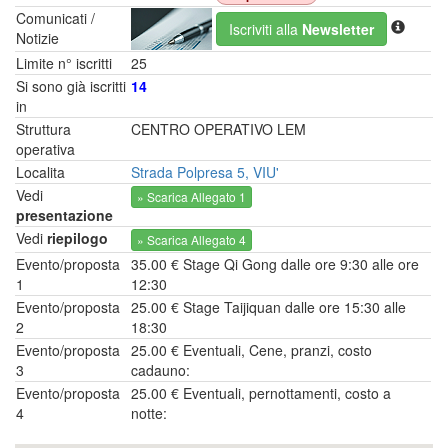
Comunicati /
Iscriviti alla
Newsletter
Notizie
Limite n° iscritti
25
Si sono già iscritti
14
in
Struttura
CENTRO OPERATIVO LEM
operativa
Localita
Strada Polpresa 5, VIU'
Vedi
» Scarica Allegato 1
presentazione
Vedi
riepilogo
» Scarica Allegato 4
Evento/proposta
35.00 € Stage Qi Gong dalle ore 9:30 alle ore
1
12:30
Evento/proposta
25.00 € Stage Taijiquan dalle ore 15:30 alle
2
18:30
Evento/proposta
25.00 € Eventuali, Cene, pranzi, costo
3
cadauno:
Evento/proposta
25.00 € Eventuali, pernottamenti, costo a
4
notte: