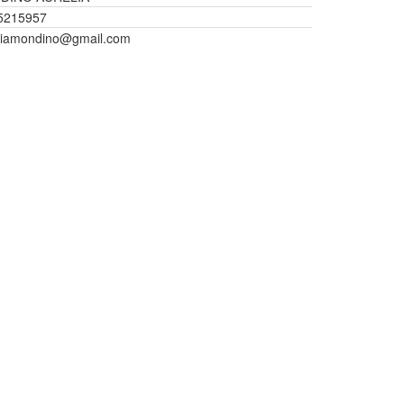
5215957
liamondino@gmail.com