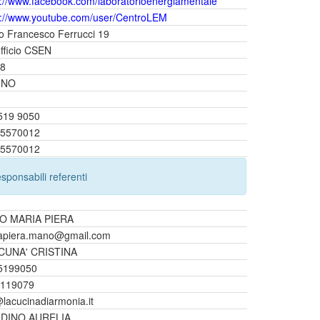
s://www.facebook.com/laboratorioenergiamentale
s://www.youtube.com/user/CentroLEM
o Francesco Ferrucci 19
Ufficio CSEN
8
INO
519 9050
5570012
5570012
sponsabili referenti
O MARIA PIERA
apiera.mano@gmail.com
CUNA' CRISTINA
5199050
119079
@lacucinadiarmonia.it
DINO AURELIA