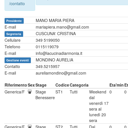
/contatto
MANO MARIA PIERA
Presidente
E-mail
mariapiera.mano@gmail.com
CUSCUNA' CRISTINA
Segreteria
Cellulare
349 5199050
Telefono
0115119079
E-mail
info@lacucinadiarmonia.it
MONDINO AURELIA
Gestione eventi
Contatto
349.5215957
E-mail
aureliamondino@gmail.com
Riferimento
Sex
Stage
Codice
Categoria
Eta'min
E
Generica/F
Stage
ST1
Tutti
Weekend
0
0
Benessere
dal
venerdì 17
sera al
lunedì 20
sera
Generica/F
Stage
ST2
Tutti
Dal
0
0