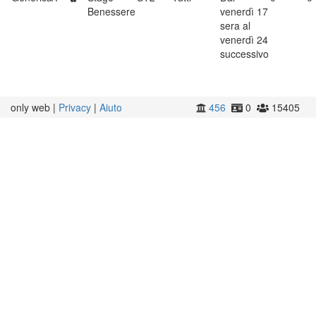
Benessere
venerdì 17
sera al
venerdì 24
successivo
only web |
Privacy
|
Aiuto
456
0
15405